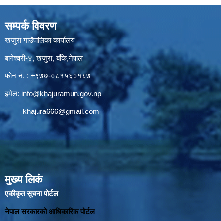
सम्पर्क विवरण
खजुरा गाउँपालिका कार्यालय
बागेश्वरी-४, खजुरा, बाँके,नेपाल
फोन नं. : +९७७-०८१५६०१८७
इमेल:
info@khajuramun.gov.np
khajura666@gmail.com
मुख्य लिकं
एकीकृत सूचना पोर्टल
नेपाल सरकारको आधिकारिक पोर्टल