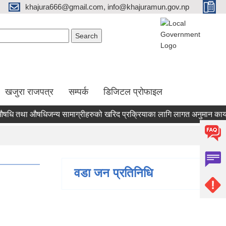
khajura666@gmail.com, info@khajuramun.gov.np
Search form
earch
खजुरा राजपत्र
सम्पर्क
डिजिटल प्रोफाइल
था औषधिजन्य सामाग्रीहरुको खरिद प्रक्रियाका लागि लागत अनुमान कायम गर्नला
वडा जन प्रतिनिधि