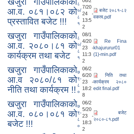
खजुरा गाउँपालिकाको
06/2
८
7/20
आ.व. ०८१।०८२ को
०/
बजेट २०८१-८२
24 -
८
वकत्व.pdf
प्रस्तावित बजेट !!!
13:5
१
2
खजुरा गाउँपालिकाको
08/1
८
4/20
Re Fina
आ.व. २०८०।८१ को
०/
23 -
khajururur01
८
कार्यक्रम तथा बजेट
11:3
(1)-min.pdf
१
2
खजुरा गाउँपालिकाको
06/2
७
6/20
निति तथा
आ.व २०८०/८१ को
९-
23 -
कार्यक्रम २०८०
८
नीति तथा कार्यक्रम !!
18:2
edit final.pdf
०
8
खजुरा गाउँपालिकाको
06/2
७
5/20
आ.व. ०८०।०८१ को
९-
बजेट
23 -
८
२०८०-८१.pdf
बजेट !!!
18:3
०
2