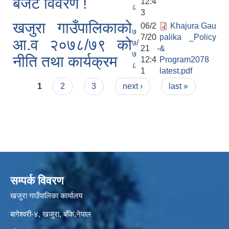
बजेट विवरण !
12:4
८
3
खजुरा गाउँपालिकाको
06/2
Khajura Gau
७
7/20
palika _Policy
आ.व २०७८/७९ को
७/
21 -
&
७
नीति तथा कार्यक्रम
12:4
Program2078
८
1
latest.pdf
Pages
1
2
3
next ›
last »
सम्पर्क विवरण
खजुरा गाउँपालिका कार्यालय
बागेश्वरी-४, खजुरा, बाँके,नेपाल