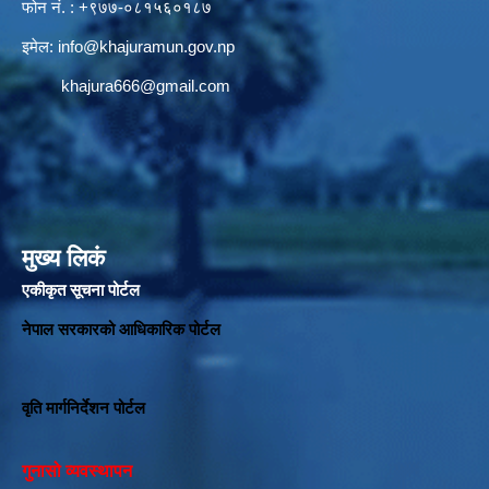
फोन नं. : +९७७-०८१५६०१८७
इमेल:
info@khajuramun.gov.np
khajura666@gmail.com
मुख्य लिकं
एकीकृत सूचना पोर्टल
नेपाल सरकारको आधिकारिक पोर्टल
वृति मार्गनिर्देशन पोर्टल
गुनासो व्यवस्थापन