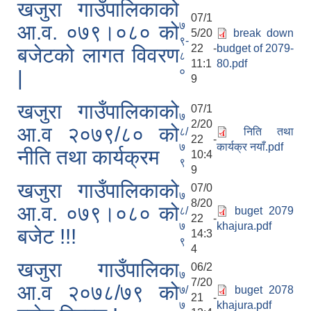
खजुरा गाउँपालिकाको
07/1
७
आ.व. ०७९।०८० को
5/20
break down
९-
22 -
budget of 2079-
बजेटको लागत विवरण
८
11:1
80.pdf
०
|
9
खजुरा गाउँपालिकाको
07/1
७
2/20
आ.व २०७९/८० को
८/
निति तथा
22 -
७
कार्यक्र नयाँ.pdf
नीति तथा कार्यक्रम
10:4
९
9
खजुरा गाउँपालिकाको
07/0
७
8/20
आ.व. ०७९।०८० को
८/
buget 2079
22 -
७
khajura.pdf
बजेट !!!
14:3
९
4
खजुरा गाउँपालिका
06/2
७
7/20
आ.व २०७८/७९ को
७/
buget 2078
21 -
७
khajura.pdf