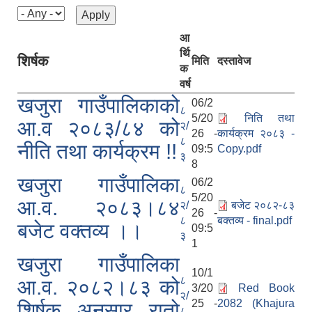
आ
र्थि
शिर्षक
मिति
दस्तावेज
क
वर्ष
खजुरा गाउँपालिकाको
06/2
८
5/20
निति तथा
आ.व २०८३/८४ को
२/
26 -
कार्यक्रम २०८३ -
८
नीति तथा कार्यक्रम !!
09:5
Copy.pdf
३
8
खजुरा गाउँपालिका
06/2
८
5/20
आ.व. २०८३।८४
२/
बजेट २०८२-८३
26 -
८
बक्तव्य - final.pdf
बजेट वक्तव्य ।।
09:5
३
1
खजुरा गाउँपालिका
10/1
८
आ.व. २०८२।८३ को
3/20
Red Book
२/
25 -
2082 (Khajura
शिर्षक अनुसार रातो
८