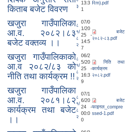
13:3
Rm).pdf
३
किताब बजेट विवरण
1
खजुरा गाउँपालिका
07/0
८
1/20
आ.व. २०८२।८३
१/
बजेट
25 -
८
२०८२-८३.pdf
बजेट वक्तव्य ।।
14:5
२
7
खजुरा गाउँपालिकाको
06/2
८
5/20
निति तथा
आ.व २०८२/८३ को
१/
25 -
कार्यक्रम
८
नीति तथा कार्यक्रम !!
16:3
२०८२.pdf
२
9
खजुरा गाउँपालिका
07/1
८
आ.व. २०८१।८२
6/20
बजेट
१/
24 -
फाइनल_compre
कार्यक्रम तथा बजेट
८
00:0
ssed-1.pdf
२
।।
0