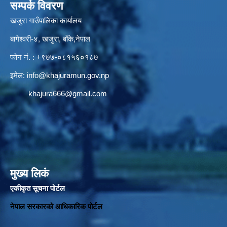
सम्पर्क विवरण
खजुरा गाउँपालिका कार्यालय
बागेश्वरी-४, खजुरा, बाँके,नेपाल
फोन नं. : +९७७-०८१५६०१८७
इमेल:
info@khajuramun.gov.np
khajura666@gmail.com
मुख्य लिकं
एकीकृत सूचना पोर्टल
नेपाल सरकारको आधिकारिक पोर्टल