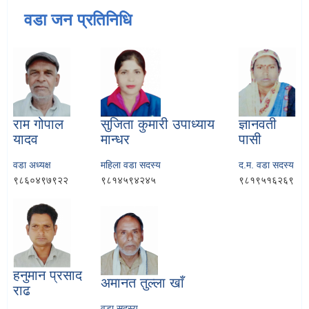
वडा जन प्रतिनिधि
राम गोपाल
सुजिता कुमारी उपाध्याय
ज्ञानवती
यादव
मान्धर
पासी
वडा अध्यक्ष
महिला वडा सदस्य
द.म. वडा सदस्य
९८६०४९७९२२
९८१४५९४२४५
९८१९५१६२६९
हनुमान प्रसाद
अमानत तुल्ला खाँ
राढ
वडा सदस्य