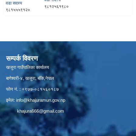
वडा सदस्य
९८१२५६१९८०
९८१५५५९१२०
सम्पर्क विवरण
खजुरा गाउँपालिका कार्यालय
बागेश्वरी-४, खजुरा, बाँके,नेपाल
फोन नं. : +९७७-०८१५६०१८७
इमेल:
info@khajuramun.gov.np
khajura666@gmail.com