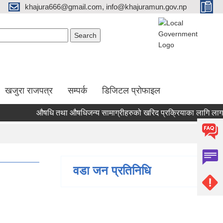
khajura666@gmail.com, info@khajuramun.gov.np
Search form
earch
खजुरा राजपत्र
सम्पर्क
डिजिटल प्रोफाइल
औषधि तथा औषधिजन्य सामाग्रीहरुको खरिद प्रक्रियाका लागि लागत अनुम
वडा जन प्रतिनिधि