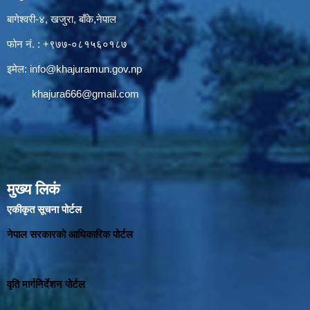
बागेश्वरी-४, खजुरा, बाँके,नेपाल
फोन नं. : +९७७-०८१५६०१८७
इमेल:
info@khajuramun.gov.np
khajura666@gmail.com
मुख्य लिकं
एकीकृत सूचना पोर्टल
नेपाल सरकारको आधिकारिक पोर्टल
वृति मार्गनिर्देशन पोर्टल