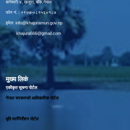
बागेश्वरी-४, खजुरा, बाँके,नेपाल
फोन नं. : +९७७-०८१५६०१८७
इमेल:
info@khajuramun.gov.np
khajura666@gmail.com
मुख्य लिकं
एकीकृत सूचना पोर्टल
नेपाल सरकारको आधिकारिक पोर्टल
वृति मार्गनिर्देशन पोर्टल