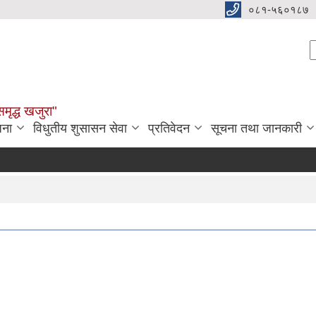
०८१-५६०१८७
S
समृद्ध खजुरा"
जना
विधुतीय शुसासन सेवा
प्रतिवेदन
सूचना तथा जानकारी
औष