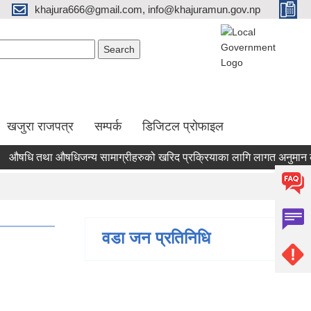
khajura666@gmail.com, info@khajuramun.gov.np
Search form
earch
खजुरा राजपत्र
सम्पर्क
डिजिटल प्रोफाइल
धि तथा औषधिजन्य सामाग्रीहरुको खरिद प्रक्रियाका लागि लागत अनुमान कायम ग
वडा जन प्रतिनिधि