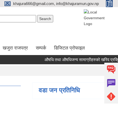
khajura666@gmail.com, info@khajuramun.gov.np
Search form
earch
खजुरा राजपत्र
सम्पर्क
डिजिटल प्रोफाइल
औषधि तथा औषधिजन्य सामाग्रीहरुको खरिद प्रक्रियाका 
वडा जन प्रतिनिधि