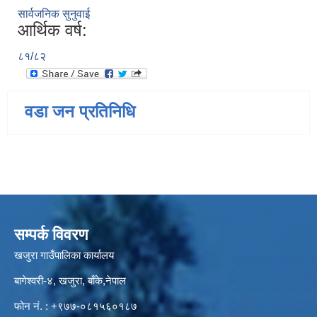
सार्वजनिक सुनुवाई
आर्थिक वर्ष:
८१/८२
वडा जन प्रतिनिधि
सम्पर्क विवरण
खजुरा गाउँपालिका कार्यालय
बागेश्वरी-४, खजुरा, बाँके,नेपाल
फोन नं. : +९७७-०८१५६०१८७