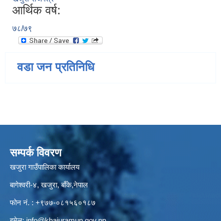
आर्थिक वर्ष:
७८/७९
वडा जन प्रतिनिधि
सम्पर्क विवरण
खजुरा गाउँपालिका कार्यालय
बागेश्वरी-४, खजुरा, बाँके,नेपाल
फोन नं. : +९७७-०८१५६०१८७
इमेल:
info@khajuramun.gov.np