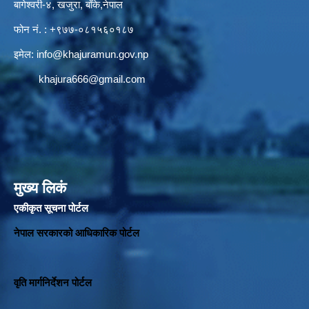
बागेश्वरी-४, खजुरा, बाँके,नेपाल
फोन नं. : +९७७-०८१५६०१८७
इमेल:
info@khajuramun.gov.np
khajura666@gmail.com
मुख्य लिकं
एकीकृत सूचना पोर्टल
नेपाल सरकारको आधिकारिक पोर्टल
वृति मार्गनिर्देशन पोर्टल