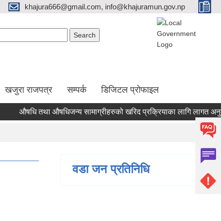
khajura666@gmail.com, info@khajuramun.gov.np
Search form
earch
खजुरा राजपत्र
सम्पर्क
डिजिटल प्रोफाइल
औषधि तथा औषधिजन्य सामाग्रीहरुको खरिद प्रक्रियाका लागि लागत अनुमान का
वडा जन प्रतिनिधि