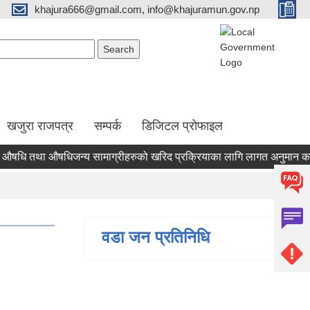
khajura666@gmail.com, info@khajuramun.gov.np
Search form
earch
खजुरा राजपत्र
सम्पर्क
डिजिटल प्रोफाइल
 तथा औषधिजन्य सामाग्रीहरुको खरिद प्रक्रियाका लागि लागत अनुमान कायम गर्
वडा जन प्रतिनिधि