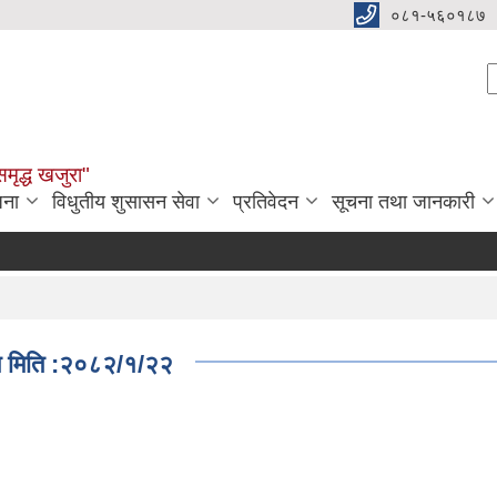
०८१-५६०१८७
S
समृद्ध खजुरा"
जना
विधुतीय शुसासन सेवा
प्रतिवेदन
सूचना तथा जानकारी
औषधि
ित मिति :२०८२/१/२२