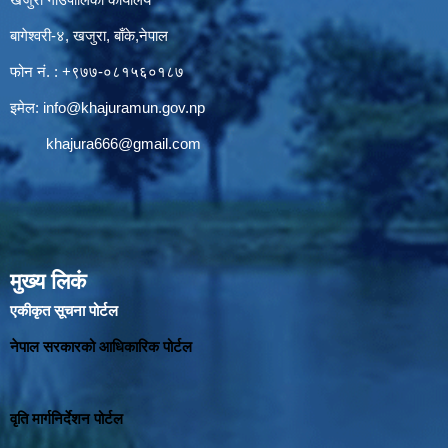
बागेश्वरी-४, खजुरा, बाँके,नेपाल
फोन नं. : +९७७-०८१५६०१८७
इमेल:
info@khajuramun.gov.np
khajura666@gmail.com
मुख्य लिकं
एकीकृत सूचना पोर्टल
नेपाल सरकारको आधिकारिक पोर्टल
वृति मार्गनिर्देशन पोर्टल