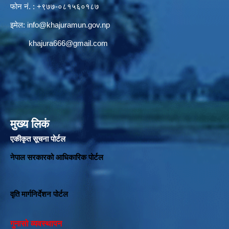
फोन नं. : +९७७-०८१५६०१८७
इमेल:
info@khajuramun.gov.np
khajura666@gmail.com
मुख्य लिकं
एकीकृत सूचना पोर्टल
नेपाल सरकारको आधिकारिक पोर्टल
वृति मार्गनिर्देशन पोर्टल
गुनासो व्यवस्थापन