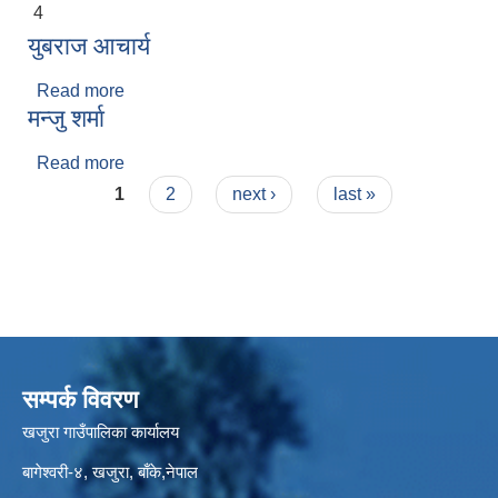
4
युबराज आचार्य
Read more
about युबराज आचार्य
मन्जु शर्मा
Read more
about मन्जु शर्मा
Pages
1
2
next ›
last »
सम्पर्क विवरण
खजुरा गाउँपालिका कार्यालय
बागेश्वरी-४, खजुरा, बाँके,नेपाल