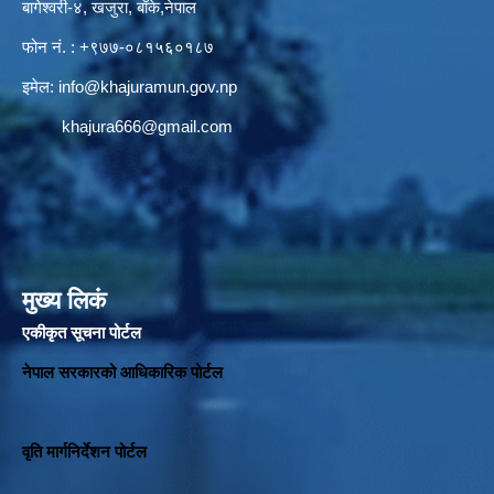
बागेश्वरी-४, खजुरा, बाँके,नेपाल
फोन नं. : +९७७-०८१५६०१८७
इमेल:
info@khajuramun.gov.np
khajura666@gmail.com
मुख्य लिकं
एकीकृत सूचना पोर्टल
नेपाल सरकारको आधिकारिक पोर्टल
वृति मार्गनिर्देशन पोर्टल