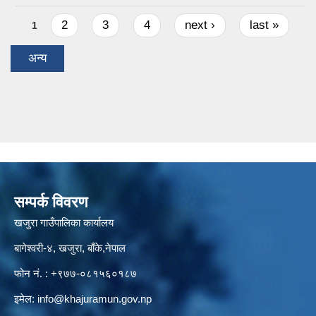
Pages
2
3
4
next ›
last »
1
अन्य
सम्पर्क विवरण
खजुरा गाउँपालिका कार्यालय
बागेश्वरी-४, खजुरा, बाँके,नेपाल
फोन नं. : +९७७-०८१५६०१८७
इमेल:
info@khajuramun.gov.np