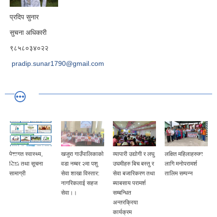
प्रदिप सुनार
सुचना अधिकारी
९८५८०३४०२२
pradip.sunar1790@gmail.com
पेशागत स्वास्थ्य,
खजुरा गाउँपालिकाकाे
व्यापारी उद्योगी र लघु
लक्षित महिलाहरुका
शिक्षा तथा सूचना
वडा नम्बर २मा पशु
उघमीहरु बिच बस्तु र
लागि मनोपरामर्श
सामाग्री
सेवा शाखा विस्तार:
सेवा बजारिकरण तथा
तालिम सम्पन्न
नागरिकलाई सहज
ब्याबसाय परामर्श
सेवा।।
सम्बन्धित
अन्तरक्रिया
कार्यक्रम